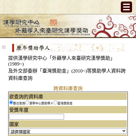
跳
到
主
要
內
容
:::
提供漢學研究中心「外籍學人來臺研究漢學獎助」
(1989~)
及外交部委辦「臺灣獎助金」(2010~)等獎助學人資料跨
資料庫查詢
跨資料庫查詢
欲查詢的資料庫
整合查詢
漢學中心獎助學人
臺灣獎助金
受獎年度
國家