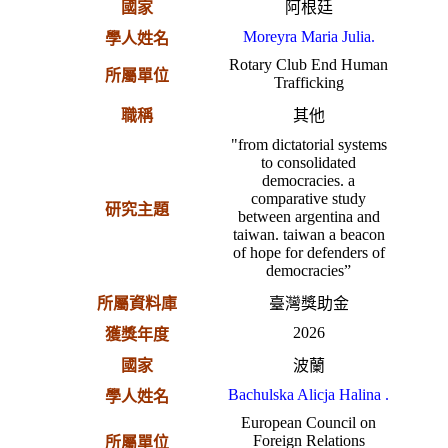
國家
阿根廷
Moreyra Maria Julia.
學人姓名
Rotary Club End Human
所屬單位
Trafficking
職稱
其他
"from dictatorial systems
to consolidated
democracies. a
comparative study
研究主題
between argentina and
taiwan. taiwan a beacon
of hope for defenders of
democracies”
所屬資料庫
臺灣獎助金
2026
獲獎年度
國家
波蘭
Bachulska Alicja Halina .
學人姓名
European Council on
Foreign Relations
所屬單位