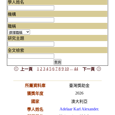
學人姓名
機構
職稱
研究主題
全文檢索
1
2
3
4
5
6
7
8
9
10
...
44
上一頁
下一頁
所屬資料庫
臺灣獎助金
2026
獲獎年度
國家
澳大利亞
Adelaar Karl Alexander.
學人姓名