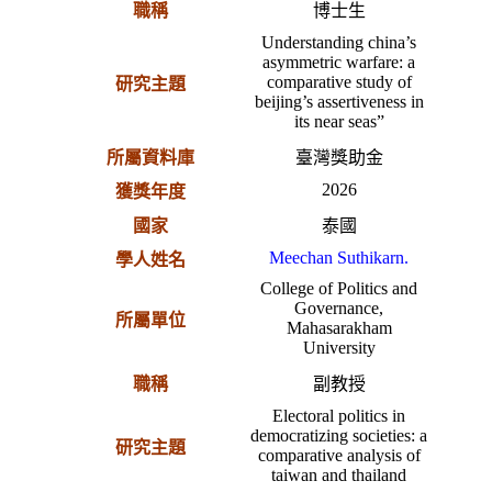
職稱
博士生
Understanding china’s
asymmetric warfare: a
comparative study of
研究主題
beijing’s assertiveness in
its near seas”
所屬資料庫
臺灣獎助金
2026
獲獎年度
國家
泰國
Meechan Suthikarn.
學人姓名
College of Politics and
Governance,
所屬單位
Mahasarakham
University
職稱
副教授
Electoral politics in
democratizing societies: a
研究主題
comparative analysis of
taiwan and thailand