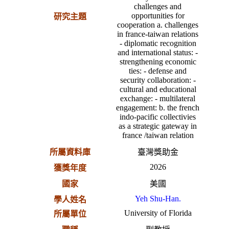
challenges and
opportunities for
研究主題
cooperation a. challenges
in france-taiwan relations
- diplomatic recognition
and international status: -
strengthening economic
ties: - defense and
security collaboration: -
cultural and educational
exchange: - multilateral
engagement: b. the french
indo-pacific collectivies
as a strategic gateway in
france /taiwan relation
所屬資料庫
臺灣獎助金
2026
獲獎年度
國家
美國
Yeh Shu-Han.
學人姓名
University of Florida
所屬單位