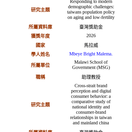
Responding to modern
demographic challenges:
研究主題
taiwans population policy
on aging and low-fertility
所屬資料庫
臺灣獎助金
2026
獲獎年度
國家
馬拉威
Mbeye Bright Malema.
學人姓名
Malawi School of
所屬單位
Government (MSG)
職稱
助理教授
Cross-strait brand
perception and digital
consumer behavior: a
comparative study of
研究主題
national identity and
consumer-brand
relationships in taiwan
and mainland china