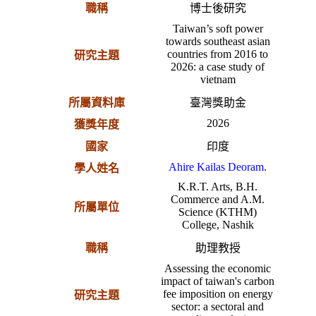
職稱
博士後研究
Taiwan’s soft power
towards southeast asian
countries from 2016 to
研究主題
2026: a case study of
vietnam
所屬資料庫
臺灣獎助金
2026
獲獎年度
國家
印度
Ahire Kailas Deoram.
學人姓名
K.R.T. Arts, B.H.
Commerce and A.M.
所屬單位
Science (KTHM)
College, Nashik
職稱
助理教授
Assessing the economic
impact of taiwan's carbon
fee imposition on energy
研究主題
sector: a sectoral and