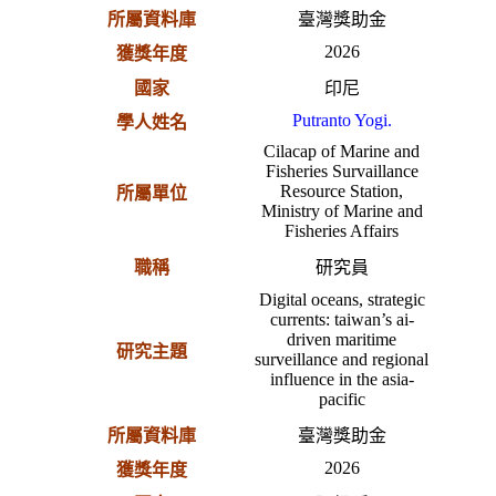
所屬資料庫
臺灣獎助金
2026
獲獎年度
國家
印尼
Putranto Yogi.
學人姓名
Cilacap of Marine and
Fisheries Survaillance
Resource Station,
所屬單位
Ministry of Marine and
Fisheries Affairs
職稱
研究員
Digital oceans, strategic
currents: taiwan’s ai-
driven maritime
研究主題
surveillance and regional
influence in the asia-
pacific
所屬資料庫
臺灣獎助金
2026
獲獎年度