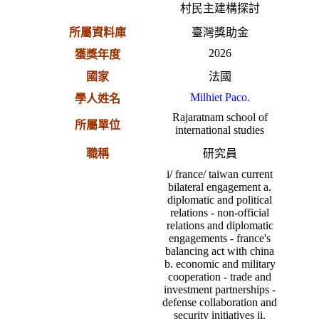
村民主建構探討
所屬資料庫
臺灣獎助金
2026
獲獎年度
國家
法國
Milhiet Paco.
學人姓名
Rajaratnam school of
所屬單位
international studies
職稱
研究員
i/ france/ taiwan current
bilateral engagement a.
diplomatic and political
relations - non-official
relations and diplomatic
engagements - france's
balancing act with china
b. economic and military
cooperation - trade and
investment partnerships -
defense collaboration and
security initiatives ii.