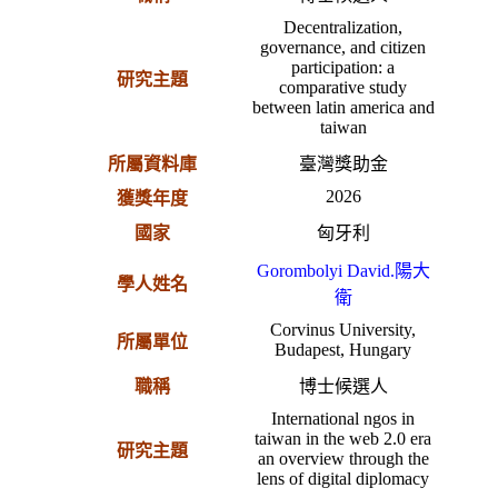
Decentralization,
governance, and citizen
participation: a
研究主題
comparative study
between latin america and
taiwan
所屬資料庫
臺灣獎助金
2026
獲獎年度
國家
匈牙利
Gorombolyi David.陽大
學人姓名
衛
Corvinus University,
所屬單位
Budapest, Hungary
職稱
博士候選人
International ngos in
taiwan in the web 2.0 era
研究主題
an overview through the
lens of digital diplomacy