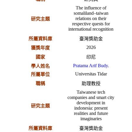
The influence of
somaliland–taiwan
relations on their
研究主題
respective quests for
international recognition
所屬資料庫
臺灣獎助金
2026
獲獎年度
國家
印尼
Pratama Arif Budy.
學人姓名
Universitas Tidar
所屬單位
職稱
助理教授
Taiwanese tech
companies and smart city
development in
研究主題
indonesia: present
realities and future
imaginaries
所屬資料庫
臺灣獎助金