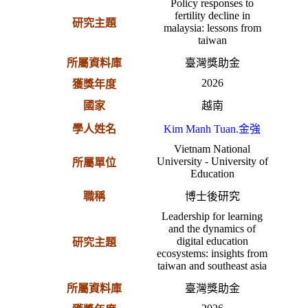
Policy responses to
fertility decline in
研究主題
malaysia: lessons from
taiwan
所屬資料庫
臺灣獎助金
2026
獲獎年度
國家
越南
學人姓名
Kim Manh Tuan.金強
Vietnam National
University - University of
所屬單位
Education
職稱
博士後研究
Leadership for learning
and the dynamics of
digital education
研究主題
ecosystems: insights from
taiwan and southeast asia
所屬資料庫
臺灣獎助金