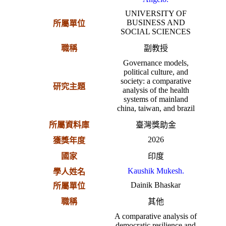
UNIVERSITY OF
BUSINESS AND
所屬單位
SOCIAL SCIENCES
職稱
副教授
Governance models,
political culture, and
society: a comparative
研究主題
analysis of the health
systems of mainland
china, taiwan, and brazil
所屬資料庫
臺灣獎助金
2026
獲獎年度
國家
印度
Kaushik Mukesh.
學人姓名
Dainik Bhaskar
所屬單位
職稱
其他
A comparative analysis of
democratic resilience and