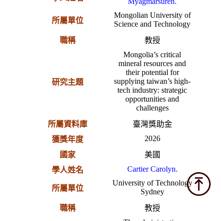
Myagmarsuren.
Mongolian University of
所屬單位
Science and Technology
職稱
教授
Mongolia’s critical
mineral resources and
their potential for
supplying taiwan’s high-
研究主題
tech industry: strategic
opportunities and
challenges
所屬資料庫
臺灣獎助金
2026
獲獎年度
國家
美國
Cartier Carolyn.
學人姓名
University of Technology
所屬單位
Sydney
職稱
教授