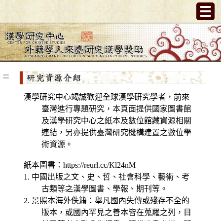
跳
到
主
要
內
容
:::
漢學研究中心竭誠歡迎全球漢學研究學者，前來
臺灣進行專題研究，本頁面提供國家圖書館
及漢學研究中心之紙本及數位館藏資源相關
連結，另亦提供臺灣研究機構建置之數位學
術資源。
紙本圖書：https://reurl.cc/Kl24nM
1. 中國出版之文、史、哲、社會科學、藝術、考
古類等
之
漢學圖書、學報、期刊等。
2. 景照本海外佚籍：舉凡國內失傳或殘存不全的
版本，或國內罕見之善本皆在蒐羅之列，目