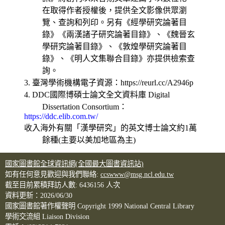
在取得作者授權後，提供全文影像供眾瀏
覽、查詢和列印。另有《經學研究論著目
錄》《兩漢諸子研究論著目錄》、《魏晉玄
學研究論著目錄》、《敦煌學研究論著目
錄》、《明人文集聯合目錄》亦提供檢索查
詢。
3. 臺灣學術機構電子資源：https://reurl.cc/A2946p
4. DDC國際博碩士論文全文資料庫 Digital
Dissertation Consortium：
https://ddc.elib.com.tw/
收入海外有關「漢學研究」的英文博士論文約1萬
餘種(主要以美加地區為主)
國家圖書館全球資訊網(全國最大圖書資訊站)
如有任何意見歡迎與我們聯絡:
ccswww@msg.ncl.edu.tw
截至目前累積拜訪人數:
6436156
人次
資料更新：
2026/06/30
國家圖書館著作權聲明 Copyright 1999 National Central Library
學術交流組 Liaison Division