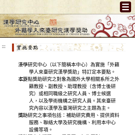
跳
到
主
要
內
容
:::
漢學研究中心（以下簡稱本中心）為實施「外籍
一、
學人來臺研究漢學獎助」特訂定本要點。
本要點獎助研究之對象為國外大學相關系所之外
二、
籍教授、副教授、助理教授（含博士後研
究）或相同職級之研究人員、博士候選
人，以及學術機構之研究人員。其來臺研
究內容以漢學及臺灣研究之主題為主。
獎助研究之事項包括：補助研究費用、提供資料
三、
服務、聯絡大學及研究機構、利用本中心
設備等項。