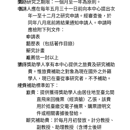
獎助研究之期限：一個月至一年為原則。
四、
申請人應在每年五月三十一日前向本中心提出次
五、
年一至十二月之研究申請。經審查後，於
同年八月底前將結果通知申請人。申請時
應檢附下列文件：
申請表
簡歷表（包括著作目錄）
研究計畫
推薦信一封以上
獲得獎助學人享有本中心提供之旅費及研究補助
六、
費。惟旅費補助之對象為現在國外之外籍
學人，現已在臺從事研究者，不予補助。
經費補助標準如下：
七、
旅費：提供獲得獎助學人由居住地至臺北間
直飛來回機票（經濟艙）乙張，該費
用於抵臺繳交電子機票、購票證明文
件或相關書據後發給。
研究補助費：於每月月初發放。計分教授、
副教授、助理教授（含博士後研