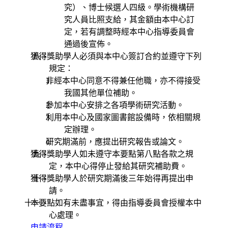
究）、博士候選人四級。學術機構研
究人員比照支給，其金額由本中心訂
定，若有調整時經本中心指導委員會
通過後宣佈。
獲得獎助學人必須與本中心簽訂合約並遵守下列
八、
規定：
非經本中心同意不得兼任他職，亦不得接受
我國其他單位補助。
參加本中心安排之各項學術研究活動。
利用本中心及國家圖書館設備時，依相關規
定辦理。
研究期滿前，應提出研究報告或論文。
獲得獎助學人如未遵守本要點第八點各款之規
九、
定，本中心得停止發給其研究補助費。
獲得獎助學人於研究期滿後三年始得再提出申
十、
請。
十一、
本要點如有未盡事宜，得由指導委員會授權本中
心處理。
申請流程